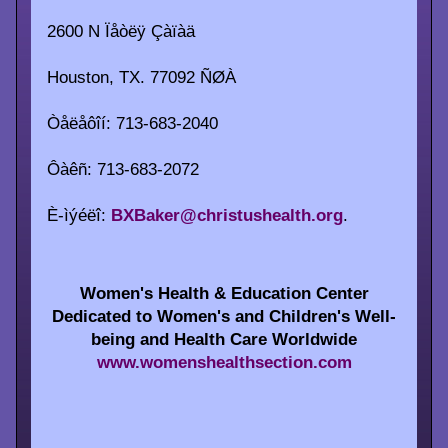
2600 N Ïåòëÿ Çàïàä
Houston, TX. 77092 ÑØÀ
Òåëåôîí: 713-683-2040
Ôàêñ: 713-683-2072
È-ìýéëî:
BXBaker@christushealth.org
.
Women's Health & Education Center
Dedicated to Women's and Children's Well-
being and Health Care Worldwide
www.womenshealthsection.com