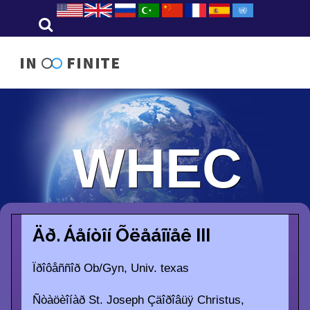
WHEC
Äð. Áåíòîí Õëåáîïåê III
Ïðîôåññîð Ob/Gyn, Univ. texas
Ñòàöèîíàð St. Joseph Çäîðîâüÿ Christus,