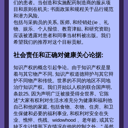
们的患者。当创造和实施配药制造商的服从项
目和原则在机关; 书面政策和规程关于品行规范
和潜力风险,
包括与采购员的关系, 医师, 和经销处(ie 、礼
物、娱乐、个人报偿、教育津贴, 和研究资助)
应该被透露对患者和同事当材料被出版。我们
希望我们的推荐对这个目标贡献。
社会责任和正确对健康关心论据:
知识产权的概念引起争论。由于知识产权是显
着与其它物产不同, 知识产权道德辩护与其它辩
护不同物产和传统。世界的不同的地区不同地
治疗知识产权。我们开始以人权的联合国声明,
条款25, 因为声明广泛被接受得全世界。它陈
述”大家有权利对生活水准充分为健康和福利他
自己和他的家庭, 包括食物、衣物、住房、和卫
生保健和必要的福利事业, 和权利对安全在失
业、憔悴、伤残、widowhood 、老年龄, 或其它
缺乏生计情形下在情况在他的控制之外。” 虽然