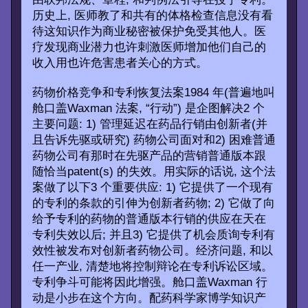
历史上, 医师教了和共有的体格检查信息没有看
待这知识作为商业秘密被保护免受其他人。医
疗发现商业潜力也许刺激医师增加他们自己的
收入用也许危害患者关心的方式。
药物价格竞争和专利恢复法案1984 年(普遍地叫
舱口盖Waxman 法案, “行动”) 是企图解决2 个
主要问题: 1) 管理延迟在药品行销由创新者(并
且告诉先驱或研究) 药物公司面对和2) 困难普通
药物公司有那时在先驱产品的营销普通版本跟
随恰当patent(s) 的失效。用实际的话说, 这个法
案做了以下3 个重要供应: 1) 它提供了一个现有
的专利的条款的引伸为创新者药物; 2) 它做了向
给予专利的药物的普通版本行销的供应在天在
专利失效以后; 并且3) 它提供了机会质询专利有
效性被发布对创新者药物公司。经济问题, 和以
任一产业, 清楚地将控制辩论在专利诉讼区域。
专利争斗可能将因此增强。舱口盖Waxman 行
动是小步在这个方向。配药科学家博学知识产