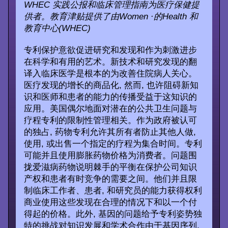
WHEC 实践公报和临床管理指南为医疗保健提
供者。教育津贴提供了由Women ·的Health 和
教育中心(WHEC)
专利保护意欲促进研究和发现和作为刺激进步
在科学和有用的艺术。新技术和研究发现的翻
译入临床医学是根本的为改善住院病人关心。
医疗发现的增长的商品化, 然而, 也许阻碍新知
识和医师和患者的能力的传播受益于这知识的
应用。美国偶尔地面对潜在的公共卫生问题与
疗程专利的限制性管理相关。作为政府被认可
的独占, 药物专利允许其所有者防止其他人做,
使用, 或出售一个指定的疗程为集合时间。专利
可能并且使用膨胀药物价格为消费者。问题围
拢爱滋病药物说明棘手的平衡在保护公司知识
产权和患者有时竞争的需要之间。他们并且限
制临床工作者、患者, 和研究员的能力获得权利
商业使用这些发现在合理的情况下和以一个付
得起的价格。此外, 基因的问题给予专利姿势独
特的挑战对知识发展和学术合作由于基因序列,