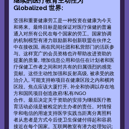
继续的医疗教育主动性为
Globalized 世界:
坚强和重要健康劳工是一种投资在健康为今天
和将来。最终目标是能保证对医疗保健的普遍
通入对所有公民在每个国家的劳工。国家协调
的机制模型有潜力鼓励新和创新联盟在伙伴之
中在接收国, 画在民间社团和私营部门的活跃参
与。这样宽广的会员资格也许帮助改进资助的
提案的质量, 增加信息公用和信任在计划者和医
疗保健工作者之间和对共有的归属强烈的感觉
贡献。这些主动性加强和反射高级, 被承受的政
治介入, 可能支持称项目在健康区段之内和横跨
区段。焦点应该大厦打开, 补全和协调以存在地
方和国民项目创造政府/私有/NGO
合作。最后决定关于资助的安排为继续医疗教
育活动必须是被检定的主办者的责任。对情报
学和电信的用途支持医学实践当距离分离照料
者从患者是方式今后使卫生保健付得起和容易
接近在每个国家。互联网教室有潜力处理知识;