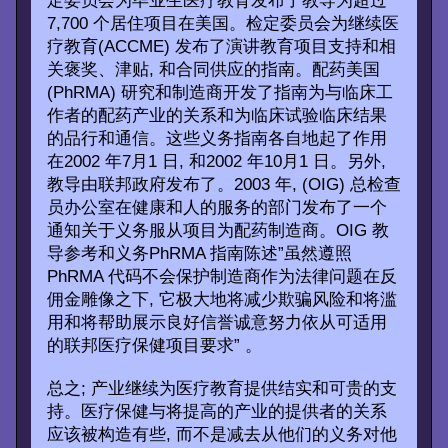
定委员会为毕业生医疗教育发布了教导为超过
7,700 个居住项目在美国。检定委员会为继续医
疗教育(ACCME) 发布了演讲教育项目支持和相
关褒奖、津贴, 和合同供应的指南。配药美国
(PhRMA) 研究和制造商开发了指南为与临床工
作者的配药产业的关系和为临床试验临床结果
的品行和通信。这些义务指南各自地起了作用
在2002 年7月1 日, 和2002 年10月1 日。另外,
教导由联邦政府发布了。2003 年, (OIG) 总检查
员办公室在健康和人的服务的部门发布了一个
通知关于义务服从项目为配药制造商。OIG 教
导参考和义务PhRMA 指南陈述”虽然遵照
PhRMA 代码不会保护制造商作为法律问题在反
佣金雕像之下, 它极大地将减少欺骗风险和将滥
用和将帮助展示良好信誉诚意努力依从可适用
的联邦医疗保健项目要求” 。
总之; 产业继续为医疗教育提供结实和可贵的支
持。医疗保健与将提高的产业的提供者的关系
应该被构造有些, 而不是减去从他们的义务对他