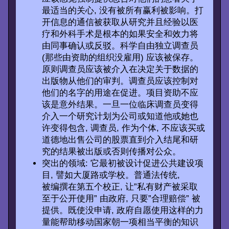
最适当的关心, 没有被所有赢利被影响。打
开信息的通信被获取从研究并且经验以医
疗和外科手术是根本的如果安全和效力将
由同事确认或反驳。科学自由独立调查员
(那些由资助的组织没雇用) 应该被保存。
原则调查员应该被介入在决定关于数据的
出版物从他们的审判。调查员应该控制对
他们的名字的用途在促进。项目资助不应
该是意外结果。一旦一位临床调查员变得
介入一个研究计划为公司或知道他或她也
许变得包含, 调查员, 作为个体, 不应该买或
道德地出售公司的股票直到介入结尾和研
究的结果被出版或否则传播对公众。
突出的领域: 它最初被设计促进公共建设项
目, 譬如大厦路或学校。普通法传统,
被编撰在第五个校正, 让”私有财产被采取
至于公开使用” 由政府, 只要”合理赔偿” 被
提供。既使没申请, 政府自愿使用这样的力
量能帮助移动国家朝一项相当平衡的知识