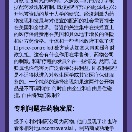
贡献通过研究的医师。大多数当前的治疗学根
据配药发现私有制, 既使那些疗法的起源根据公
开地被资助的基于大学的研究。经济刺激为药
物发现和发展与对便宜的配药的社会需要撞击
在美国和全世界。普遍的关注集中在扶摇直上
的医疗保健费用在美国和具体地于增长的保险
和处方药价格。个体和一些当地政府主张了进
口price-controlled 处方药从加拿大帮助缓和财
政负担。这会有什么作用在零售价、药物公司
的刺激, 和新疗程的发展? 在一些情况, 然而, 这
归属也许危害另广泛看待公共利益, 即权利那些
是不适得以进入对救生医学或其它医疗保健服
务的。一个纯然的选择出现如果这两件公开物
品是不可调和的: 何时自由企业和自由居住碰
撞, 自由将我们限制?
专利问题在药物发展:
授予专利对制药公司为药物, 他们显现了出也许
看来相对地uncontroversial 。制药商成功地争