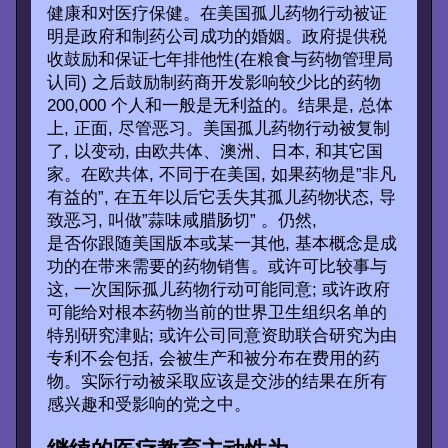
健康和对医疗保健。在美国孤儿药物行动被证
明是政府和制药公司成功的婚姻。政府提供税
收鼓励和保证七年排他性(在粮食与药物管理局
认同) 之后鼓励制药商开发影响较少比的药物
200,000 个人和一般是无利益的。结果是, 总体
上, 正面, 尽管恶习。美国孤儿药物行动被复制
了, 以变动, 由欧共体、澳洲、日本, 和其它国
家。在欧共体, 不同于在美国, 如果药物是”非凡
有益的”, 在五年以后它丢失其孤儿药物状态, 导
致恶习, 叫做”蒜味咸腊肠切” 。仍然,
是否你跟随美国版本或某一其他, 基本概念是成
功的在带来需要的药物销售。或许可比较事与
这, 一次国际孤儿药物行动可能同意; 或许政府
可能给对根本药物当前的世界卫生组织名单的
特别研究津贴; 或许公司同意资助联合研究为由
专利不会包括, 会被生产和被分布在费用的药
物。实际行动被采取应该是交涉的结果在所有
感兴趣和受影响的党之中。