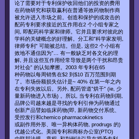
论了需要对于专利保护收回他们的投资的费用
在药物研究和获取赢利在普通等效药物制作商
被允许进入市场之前。创造和保护的或攻击的
配药专利要求接近的互作用在2 个小组专家之
间, 即配药科学家和律师。它并且要求对彼此的
学科的关键概念的好理解。分工和”科学家发明,
律师专利” 可能被总结。但是, 这些2 个小组有
效地不通信因为”… 有一般缺乏对各文化的理
解, 并且这些互作用经常导致是两个干扰和昂贵
对社会” 的认知摩擦。2003 年专利在65
种药物以每周销售在$2 到$10 百万范围到期
了。市场份额损失估计是~ 40% 在第一年之内
在专利失效以后。另外, 配药管道”烘干” (ie, 少
量新药物进入市场) 。所以, 当专利在药物到期,
品牌公司越来越是寻找的专利引伸为药物通过
创新产品譬如临床药物(即, 新药物交付系统、
受控发行和chemico pharmacokinetics
或副作用外形、唯一异构体药物, prodrugs 的)
优越公式化。美国专利和商标办公室(PTO)
由联邦法规、章程, 和判例法引导在授予专利。