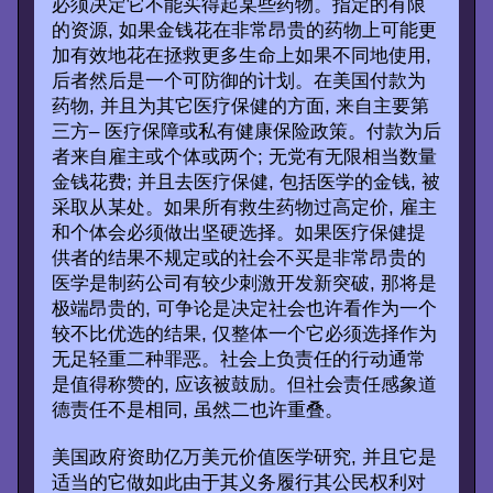
必须决定它不能买得起某些药物。指定的有限
的资源, 如果金钱花在非常昂贵的药物上可能更
加有效地花在拯救更多生命上如果不同地使用,
后者然后是一个可防御的计划。在美国付款为
药物, 并且为其它医疗保健的方面, 来自主要第
三方– 医疗保障或私有健康保险政策。付款为后
者来自雇主或个体或两个; 无党有无限相当数量
金钱花费; 并且去医疗保健, 包括医学的金钱, 被
采取从某处。如果所有救生药物过高定价, 雇主
和个体会必须做出坚硬选择。如果医疗保健提
供者的结果不规定或的社会不买是非常昂贵的
医学是制药公司有较少刺激开发新突破, 那将是
极端昂贵的, 可争论是决定社会也许看作为一个
较不比优选的结果, 仅整体一个它必须选择作为
无足轻重二种罪恶。社会上负责任的行动通常
是值得称赞的, 应该被鼓励。但社会责任感象道
德责任不是相同, 虽然二也许重叠。
美国政府资助亿万美元价值医学研究, 并且它是
适当的它做如此由于其义务履行其公民权利对