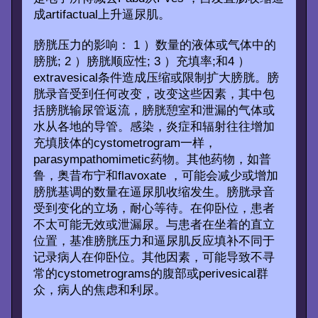
成artifactual上升逼尿肌。
膀胱压力的影响： 1 ）数量的液体或气体中的
膀胱; 2 ）膀胱顺应性; 3 ）充填率;和4 ）
extravesical条件造成压缩或限制扩大膀胱。膀
胱录音受到任何改变，改变这些因素，其中包
括膀胱输尿管返流，膀胱憩室和泄漏的气体或
水从各地的导管。感染，炎症和辐射往往增加
充填肢体的cystometrogram一样，
parasympathomimetic药物。其他药物，如普
鲁，奥昔布宁和flavoxate ，可能会减少或增加
膀胱基调的数量在逼尿肌收缩发生。膀胱录音
受到变化的立场，耐心等待。在仰卧位，患者
不太可能无效或泄漏尿。与患者在坐着的直立
位置，基准膀胱压力和逼尿肌反应填补不同于
记录病人在仰卧位。其他因素，可能导致不寻
常的cystometrograms的腹部或perivesical群
众，病人的焦虑和利尿。