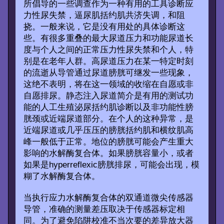
所倡导的一些调查作为一种有用的工具诊断应
力性尿失禁，逼尿肌括约肌共济失调，和阻
挠。一般来说，它是没有用处的具体诊断这
些。有很多重叠的最大尿道压力和功能尿道长
度与个人之间的正常压力性尿失禁和个人，特
别是在老年人群。高尿道压力在某一特定时刻
的流逝从导管通过尿道膀胱可继发一些现象，
这绝不表明，将在这一领域的收缩在自愿或非
自愿排尿。静态注入尿道简介是有用的测试功
能的人工生殖泌尿括约肌诊断以及非功能性膀
胱颈或近端尿道部分。在个人的这种异常，是
近端尿道或几乎压压的膀胱括约肌和横纹肌高
峰一般低于正常。地位的膀胱可能会产生重大
影响的水解酶复合体。如果膀胱容量小，或者
如果是hyperreflexic膀胱排尿，可能会出现，模
糊了水解酶复合体。
当执行应力水解酶复合体的双通道微尖传感器
导管，准确的测量差压取决于传感器标定相
同。为了避免陷阱校准不当次要的差异放大器