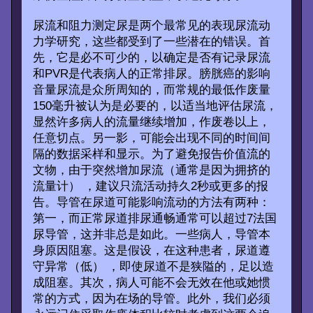
尿流和阻力测定尿是两个最常见的表现尿流动
力学研究，这些都受到了一些潜在的错误。首
先，它是必不可少的，以确定是否有记录尿流
和PVR是代表病人的正常排尿。膀胱癌的影响
音量尿流是众所周知的，而常规的最低作废量
150毫升被认为是必要的，以适当地评估尿流，
显然许多病人的流量继续增加，作废卷以上，
任意切点。另一影，可能会出现不同的时间间
隔的数据采样和显示。为了避免报告价值流的
文物，由于突然增加尿流（通常是因为拥挤的
流量计） ，建议只流活动持久2秒或更多的报
告。导管在尿道可能影响流动的方法有两种：
第一，而正常尿道排尿通畅通常可以超过7法国
尿导管，这并非总是如此。一些病人，导管本
身原因阻塞。这是假设，在这种患者，尿道遵
守异常（低） ，即使尿道不是狭隘的，足以造
成阻塞。其次，病人可能不会无效在他或她惯
常的方式，因为在场的导管。此外，我们必须