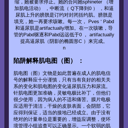
缩，她被要求停止。她的合同她sphineter （增
加肌电活动） ，中断流（ Q下降到0 ） ，和逼
尿肌上升的膀胱是订约对封闭括约肌。膀胱是
填充，她一再要求咳嗽。每一次， Pves ‘ Pabd
和逼尿肌是artifactually增加。在一次咳嗽，导
管的Pabd驱逐和Pabd远远低于0 ， artifactually
提高逼尿肌（阴影的椭圆形C ）来完成。
n
陷阱解释肌电图（图） ：
肌电图（图）文物是如此普遍在成人的肌电信
号的解释应十分谨慎，只有当有良好的相关关
系的变化和肌电图的变化逼尿肌压力和尿流。
针肌电图更加准确，灵敏电极比补丁，但他们
很少使用，因为病人的不适和痛苦。膜片电极
应适用于清洁，干燥的皮肤表面，会阴部，它
应得到保证，适当的接地已经成立。由于没有
绝对的计量单位是重要的，增益应调整，使环
境管理小组追查可以正确显示。一个软弱的肌