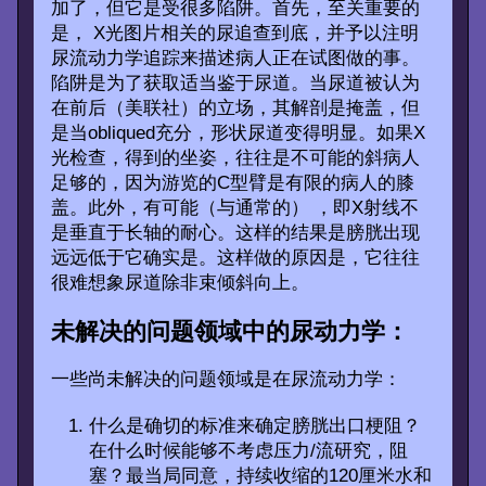
加了，但它是受很多陷阱。首先，至关重要的
是， X光图片相关的尿追查到底，并予以注明
尿流动力学追踪来描述病人正在试图做的事。
陷阱是为了获取适当鉴于尿道。当尿道被认为
在前后（美联社）的立场，其解剖是掩盖，但
是当obliqued充分，形状尿道变得明显。如果X
光检查，得到的坐姿，往往是不可能的斜病人
足够的，因为游览的C型臂是有限的病人的膝
盖。此外，有可能（与通常的） ，即X射线不
是垂直于长轴的耐心。这样的结果是膀胱出现
远远低于它确实是。这样做的原因是，它往往
很难想象尿道除非束倾斜向上。
未解决的问题领域中的尿动力学：
一些尚未解决的问题领域是在尿流动力学：
什么是确切的标准来确定膀胱出口梗阻？
在什么时候能够不考虑压力/流研究，阻
塞？最当局同意，持续收缩的120厘米水和