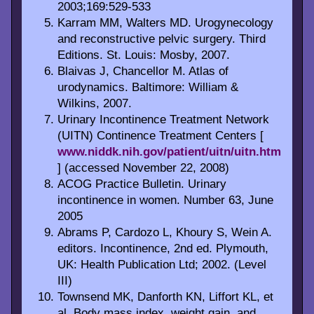
2003;169:529-533
Karram MM, Walters MD. Urogynecology
and reconstructive pelvic surgery. Third
Editions. St. Louis: Mosby, 2007.
Blaivas J, Chancellor M. Atlas of
urodynamics. Baltimore: William &
Wilkins, 2007.
Urinary Incontinence Treatment Network
(UITN) Continence Treatment Centers [
www.niddk.nih.gov/patient/uitn/uitn.htm
] (accessed November 22, 2008)
ACOG Practice Bulletin. Urinary
incontinence in women. Number 63, June
2005
Abrams P, Cardozo L, Khoury S, Wein A.
editors. Incontinence, 2nd ed. Plymouth,
UK: Health Publication Ltd; 2002. (Level
III)
Townsend MK, Danforth KN, Liffort KL, et
al. Body mass index, weight gain, and