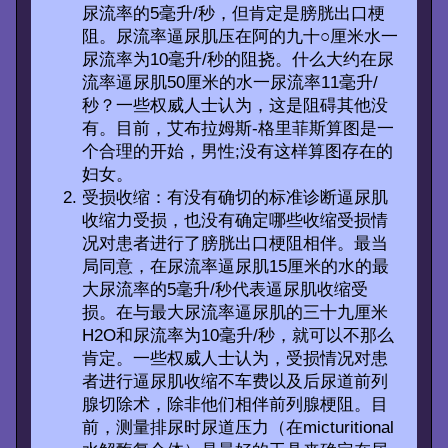
尿流率的5毫升/秒，但肯定是膀胱出口梗
阻。尿流率逼尿肌压在阿的九十○厘米水一
尿流率为10毫升/秒的阻挠。什么大约在尿
流率逼尿肌50厘米的水一尿流率11毫升/
秒？一些权威人士认为，这是阻碍其他没
有。目前，艾布拉姆斯-格里菲斯算图是一
个合理的开始，男性;没有这样算图存在的
妇女。
受损收缩：有没有确切的标准诊断逼尿肌
收缩力受损，也没有确定哪些收缩受损情
况对患者进行了膀胱出口梗阻相伴。最当
局同意，在尿流率逼尿肌15厘米的水的最
大尿流率的5毫升/秒代表逼尿肌收缩受
损。在与最大尿流率逼尿肌的三十九厘米
H2O和尿流率为10毫升/秒，就可以不那么
肯定。一些权威人士认为，受损情况对患
者进行逼尿肌收缩不车费以及后尿道前列
腺切除术，除非他们相伴前列腺梗阻。目
前，测量排尿时尿道压力（在micturitional