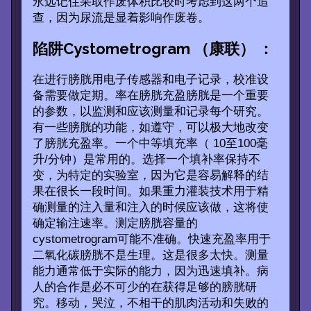
永远记住采取作废体积比较时考虑到这两个追
查，因为尿流是显着影响作废卷。
陷阱Cystometrogram （康联） ：
在进行膀胱用电子传感器和电子记录，校准设
备需要做定期。率在膀胱充盈膀胱是一个重要
的参数，以监测和应该测量和记录每个研究。
有一些膀胱的功能，如遵守，可以极大地改变
了膀胱充盈率。一个中等填充率（ 10至100毫
升/分钟）是常用的。选择一个填补率保持不
变，为特定的实验室，因为它是容易解释的结
果在很长一段时间。如果重力灌装技术用于精
确测量的注入量和注入的时候应该做，这将使
确定输注速率。测定膀胱容量的
cystometrogram可能不准确。快速充盈率用于
二氧化碳膀胱不是生理。这是很多太快。测量
能力通常低于实际的能力，因为迅速填补。病
人的合作是必不可少的在获得足够的膀胱研
究。移动，哭泣，不相干的肌肉活动和失败的