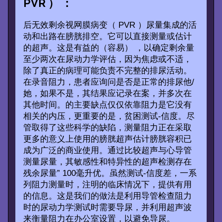
PVR ） ：
后无效剩余视网膜病变（ PVR ）尿量集成的活
动和出路在膀胱排空。它可以直接测量或估计
的超声。这是有益的（容易） ，以确定剩余量
至少两次在尿动力学评估，因为焦虑或不适，
除了真正的病理可能负责不完整的排尿活动。
在录音阻力，患者应询问是否是正常的排尿他/
她，如果不是，其结果应记录在案，并多次在
其他时间。的主要缺点仅仅依靠阻力是它没有
相关的内压，更重要的是，贫困测试-信度。尽
管取得了这些科学的缺陷，测量阻力正在采取
更多的意义上使用的膀胱超声估计膀胱容积已
成为广泛的商业使用。通过比较超声与心导管
测量尿量，其敏感性和特异性的超声检测存在
残余尿量” 100毫升优。虽然测试-信度差，一系
列阻力测量时，注明的临床情况下，提供有用
的信息。这是我们的做法是利用导管检查阻力
时的尿动力学测试时需要导尿，并利用超声波
来衡量阻力在办公室设置，以避免导尿。