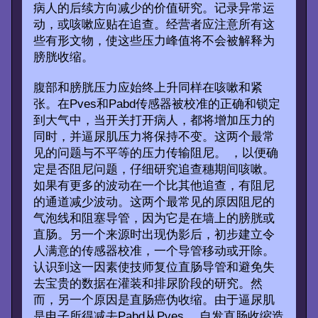
病人的后续方向减少的价值研究。记录异常运
动，或咳嗽应贴在追查。经营者应注意所有这
些有形文物，使这些压力峰值将不会被解释为
膀胱收缩。
腹部和膀胱压力应始终上升同样在咳嗽和紧
张。在Pves和Pabd传感器被校准的正确和锁定
到大气中，当开关打开病人，都将增加压力的
同时，并逼尿肌压力将保持不变。这两个最常
见的问题与不平等的压力传输阻尼。 ，以便确
定是否阻尼问题，仔细研究追查穗期间咳嗽。
如果有更多的波动在一个比其他追查，有阻尼
的通道减少波动。这两个最常见的原因阻尼的
气泡线和阻塞导管，因为它是在墙上的膀胱或
直肠。另一个来源时出现伪影后，初步建立令
人满意的传感器校准，一个导管移动或开除。
认识到这一因素使技师复位直肠导管和避免失
去宝贵的数据在灌装和排尿阶段的研究。然
而，另一个原因是直肠癌伪收缩。由于逼尿肌
是电子所得减去Pabd从Pves ，自发直肠收缩造