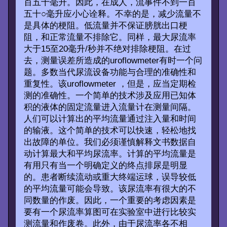
百五十毫升。因此，在成人，流事件不到一百
五十○毫升应小心诠释。不幸的是，减少流量不
是具体的梗阻。低流量并不保证膀胱出口梗
阻，和正常流量不排除它。同样，最大尿流率
大于15至20毫升/秒并不绝对排除梗阻。在过
去，测量误差所造成的uroflowmeter有时一个问
题。多数当代尿流设备功能与合理的准确性和
重复性。该uroflowmeter ，但是，应当定期检
测的准确性。一个简单的技术涉及应用已知体
积的液体的固定流量进入流量计在测量间隔。
人们可以计算出的平均流量通过注入量和时间
的输液。这个简单的技术可以快速，轻松地找
出故障的单位。我们必须谨慎解释文书数据自
动计算最大和平均尿流率。计算的平均流量是
有用只有当一个明确定义的终点排尿是明显
的。患者断续流动或重大终端运球，误导较低
的平均流量可能会导致。该尿流率有很大的不
同数量的作废。因此，一个重要的考虑因素是
要有一个尿流率算图可在实验室中进行比较实
测流量和作废卷。此外，由于尿流率各不相