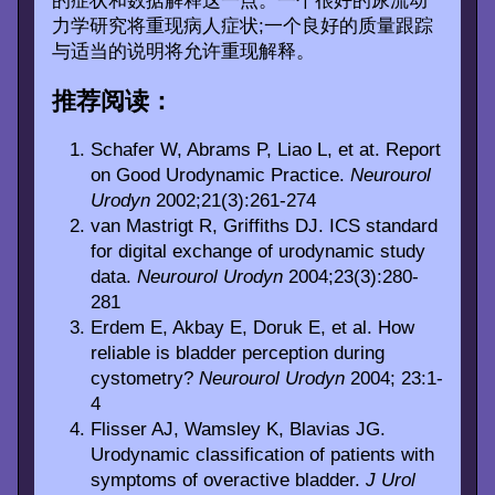
的症状和数据解释这一点。一个很好的尿流动
力学研究将重现病人症状;一个良好的质量跟踪
与适当的说明将允许重现解释。
推荐阅读：
Schafer W, Abrams P, Liao L, et at. Report
on Good Urodynamic Practice.
Neurourol
Urodyn
2002;21(3):261-274
van Mastrigt R, Griffiths DJ. ICS standard
for digital exchange of urodynamic study
data.
Neurourol Urodyn
2004;23(3):280-
281
Erdem E, Akbay E, Doruk E, et al. How
reliable is bladder perception during
cystometry?
Neurourol Urodyn
2004; 23:1-
4
Flisser AJ, Wamsley K, Blavias JG.
Urodynamic classification of patients with
symptoms of overactive bladder.
J Urol