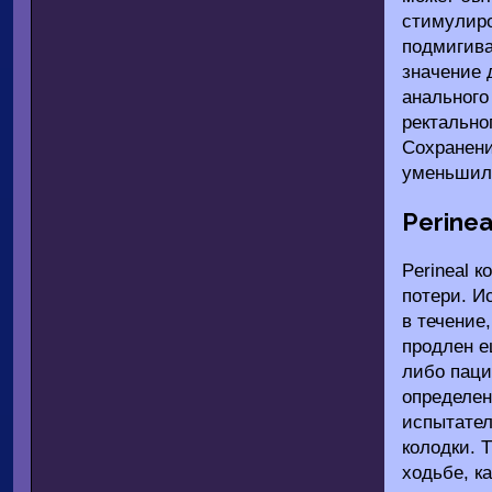
стимулиро
подмигива
значение 
анального
ректально
Сохранени
уменьшила
Perinea
Perineal 
потери. И
в течение
продлен е
либо паци
определен
испытател
колодки. 
ходьбе, к