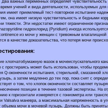
 Два важных переменных определяет чувствительность 
 время учений и вида деятельности, используемых для 
ия имеет приемлемый тест-повторное испытание надежн
тем, она имеет низкую чувствительность и бедными корр
чи тяжести. Эти недостатки имеют ограниченное призна
nazopyridine гидрохлорид (Pyridium) иногда используе
continence из мочи у женщин с тревожным влагалищной 
ся в качестве доказательства, что потеря мочи происхо
тестирования:
е хлопчатобумажную мазок в мочеиспускательного кана
 с простираясь может быть использован, чтобы продемо
я Q-оконечности испытания, стерильной, смазанной хлопк
узырь, а затем медленно до тех пор, пока снят с опред
ствует о том, что хлопок оконечности составляет пузы
мнесечение позиции в течение тазовой экспертизы. На о
нию к горизонтали измеряется с гониометра или трансп
и Valsalva маневра, а максимальная напряженность в уг
т объема мочи в мочевой пузырь. Должны быть приняты 