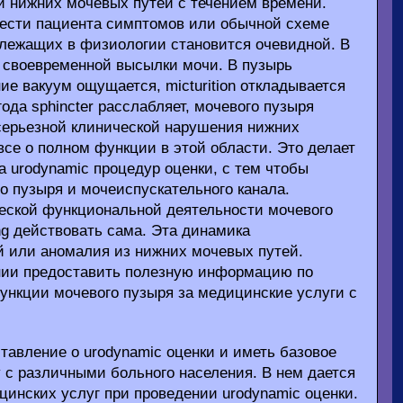
и нижних мочевых путей с течением времени.
звести пациента симптомов или обычной схеме
 лежащих в физиологии становится очевидной. В
 своевременной высылки мочи. В пузырь
ние вакуум ощущается, micturition откладывается
 года sphincter расслабляет, мочевого пузыря
 серьезной клинической нарушения нижних
все о полном функции в этой области. Это делает
 urodynamic процедур оценки, с тем чтобы
о пузыря и мочеиспускательного канала.
еской функциональной деятельности мочевого
ing действовать сама. Эта динамика
й или аномалия из нижних мочевых путей.
тании предоставить полезную информацию по
ункции мочевого пузыря за медицинские услуги с
тавление о urodynamic оценки и иметь базовое
 с различными больного населения. В нем дается
инских услуг при проведении urodynamic оценки.