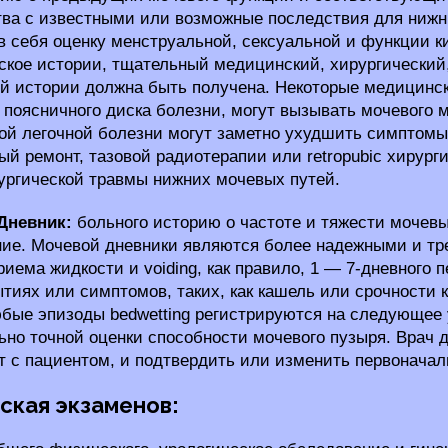
тва с известными или возможные последствия для нижн
в себя оценку менструальной, сексуальной и функции к
ское истории, тщательный медицинский, хирургический,
й истории должна быть получена. Некоторые медицински
и поясничного диска болезни, могут вызывать мочевого 
ой легочной болезни могут заметно ухудшить симптомы 
ый ремонт, тазовой радиотерапии или retropubic хирур
ургической травмы нижних мочевых путей.
Дневник:
больного историю о частоте и тяжести мочевы
ие. Мочевой дневники являются более надежными и тр
риема жидкости и voiding, как правило, 1 — 7-дневного 
тиях или симптомов, таких, как кашель или срочности 
юбые эпизоды bedwetting регистрируются на следующее
ьно точной оценки способности мочевого пузыря. Врач 
т с пациентом, и подтвердить или изменить первоначал
ская экзаменов: