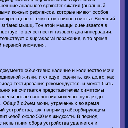
внешние анального sphincter сжатия (анальный
ными кожных рефлексов, которые имеют особое
нки крестцовых сегментов спинного мозга. Внешний
l striated мышц. Тон этой мышцы оценивается в
льствует о целостности тазового дна иннервации.
ельствует о suprasacral поражения, в то время
й нервной аномалия.
т документе объективно наличие и количество мочи
дневной жизни, и следует оценить, как долго, как
ериода тестирования рекомендуется, и может быть
тания не считается представителем симптомы
олнены после наполнения мочевого пузыря до
а. Общий объем мочи, утраченных во время
ый устройства, как, например абсорбирующим
 питьевой около 500 мл жидкости. В период
ас испытания сбора устройства удаляется и