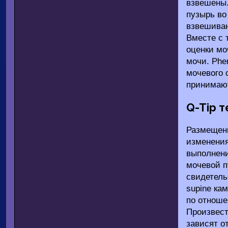
взвешены.
пузырь во
взвешиван
Вместе с 
оценки мо
мочи. Phe
мочевого 
принимают
Q-Tip 
Размещени
изменения
выполнени
мочевой п
свидетель
supine ка
по отноше
Произвест
зависят о