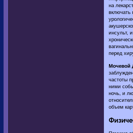
на лекарс
включать 
урологиче
акушерско
инсульт, 
хроническ
вагинальн
перед хир
Мочевой 
заблужден
частоты п
ними собы
ночь, и л
относител
объем кар
Физиче