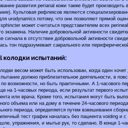
вание развития perianal кожи также будет производить 
ние). Культовая рефлексов являются специализирован
для urodynamics потому, что они позволяют прямой оце
 sphincter может считаться представителем всех perinea
го экзамена. Наличие добровольной активности свидете
е сигнала в отсутствие добровольной активности свидет
сь тон подразумевает сакрального или периферическо
l колодки испытаний:
колодки весом может быть использован, когда один хоче
спытание должно приблизительное деятельности, в повсе
, по возможности, но быть практичными. А 1-часового п
ще на 1-часовых периода, если результат первого испы
ента или врача. Кроме того, испытания могут быть вып
ного объема или на дому в течение 24-часового период
ьного периода, определяется путем взвешивания сборн
Типичный тест график началась без пациента voiding и с
ашле, упражнения, и мытье рук, то сделано. В конце 1-ч