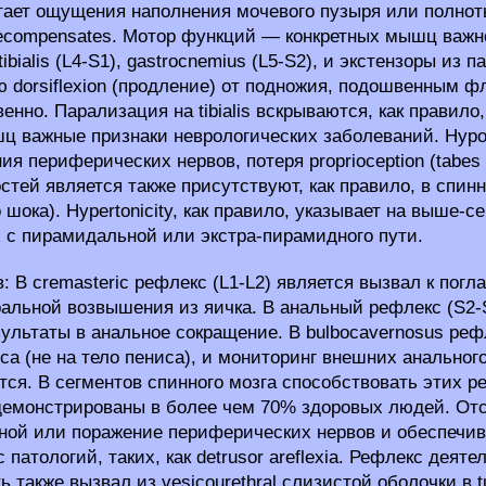
тает ощущения наполнения мочевого пузыря или полноты
decompensates. Мотор функций — конкретных мышц важн
ibialis (L4-S1), gastrocnemius (L5-S2), и экстензоры и
 dorsiflexion (продление) от подножия, подошвенным фле
венно. Парализация на tibialis вскрываются, как правило
ц важные признаки неврологических заболеваний. Hypot
ия периферических нервов, потеря proprioception (tabes 
остей является также присутствуют, как правило, в спин
 шока). Hypertonicity, как правило, указывает на выше-
 с пирамидальной или экстра-пирамидного пути.
: В cremasteric рефлекс (L1-L2) является вызвал к погл
альной возвышения из яичка. В анальный рефлекс (S2-S5
зультаты в анальное сокращение. В bulbocavernosus ре
са (не на тело пениса), и мониторинг внешних анального 
тся. В сегментов спинного мозга способствовать этих 
емонстрированы в более чем 70% здоровых людей. Отсу
ной или поражение периферических нервов и обеспечив
 патологий, таких, как detrusor areflexia. Рефлекс деяте
 также вызвал из vesicourethral слизистой оболочки в tug