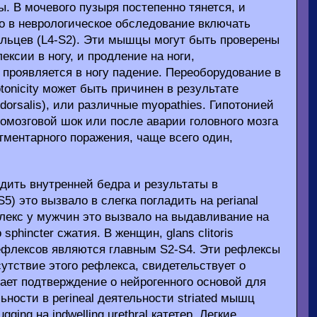
. В мочевого пузыря постепенно тянется, и
о в неврологическое обследование включать
з пальцев (L4-S2). Эти мышцы могут быть проверены
ксии в ногу, и продление на ноги,
, проявляется в ногу падение. Переоборудование в
onicity может быть причинен в результате
dorsalis), или различные myopathies. Гипотонией
номозговой шок или после аварии головного мозга
сегментарного поражения, чаще всего один,
адить внутренней бедра и результаты в
) это вызвало в слегка погладить на perianal
флекс у мужчин это вызвало на выдавливание на
sphincter сжатия. В женщин, glans clitoris
рефлексов являются главным S2-S4. Эти рефлексы
тствие этого рефлекса, свидетельствует о
ает подтверждение о нейрогенного основой для
льности в perineal деятельности striated мышц
ging на indwelling urethral катетер. Легкие