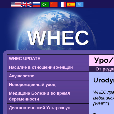
WHEC
Уро/
WHEC UPDATE
Насилие в отношении женщин
От реда
Акушерство
Urody
Новорожденный уход
WHEC пра
Медицина Болезни во время
медицинск
беременности
(WHEC).
Диагностический Ультразвук