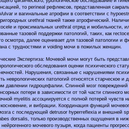
щего физического, урологическое обследование и гине
сенсацией, то perineal рефлексов, представленная сакрал
 Vulvar и вагинальные атрофии в соответствии с hypoes
пригородных urethral тканей также атрофический. Налич
tocele и проксимальных urethral отряд и мобильности, 
анные тазовой поддержки патологий, таких, как rectocele
го осмотра, далее оценивает для тазовой патологии и ф
ана с трудностями и voiding мочи в пожилых женщин.
ческие Экспертиза: Мочевой мочи могут быть представ
врологического обследования оценки психического стат
нечностей. Нарушения, связанные с нарушениями психич
ть неврологических патологий относятся старческое и д
м давлении гидроцефалии. Спинной мозг повреждений 
нсорных потери в зависимости от той части спинного м
ечной myelitis ассоциируется с полной потерей чувств 
икосновение, и вибрации. Координация функций мочевог
озга с последующей detrusor hyperreflexia и внешней sph
abes dorsalis, только производственных ощущения в ниж
 нейрогенного мочевого пузыря, когда пациенты прогресс