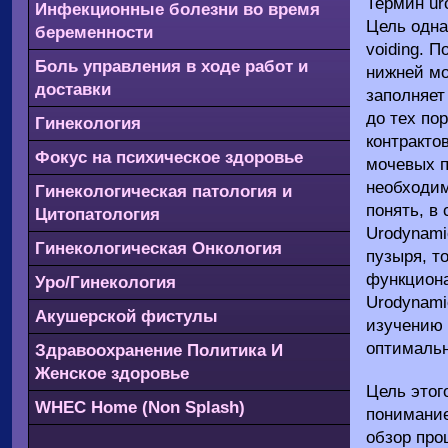
Термин ur
Инфекционные болезни во время
Цель одна
беременности
voiding. 
Боль управления в ходе работ и
нижней мо
доставки
заполняет
до тех пор
Гинекология
контракто
Фокус на психическое здоровье
мочевых п
необходим
Гинекологическая патология и
понять, в
Цитопатология
Urodynami
Гинекологическая Онкология
пузыря, т
функциона
Уро/Гинекология
Urodynami
Акушерской фистулы
изучению 
оптимальн
Здравоохранение Политика И
Женское здоровье
Цель этог
WHEC Home (Non Splash)
понимание
обзор про