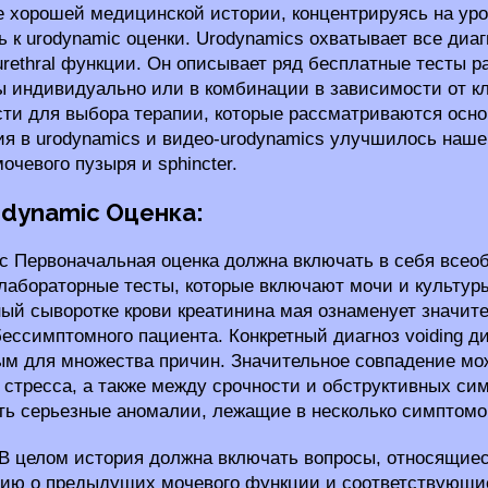
 хорошей медицинской истории, концентрируясь на уро
ь к urodynamic оценки. Urodynamics охватывает все диа
urethral функции. Он описывает ряд бесплатные тесты р
 индивидуально или в комбинации в зависимости от к
ти для выбора терапии, которые рассматриваются осн
я в urodynamics и видео-urodynamics улучшилось наш
очевого пузыря и sphincter.
odynamic Оценка:
c Первоначальная оценка должна включать в себя все
абораторные тесты, которые включают мочи и культуры
й сыворотке крови креатинина мая ознаменует значи
бессимптомного пациента. Конкретный диагноз voiding 
м для множества причин. Значительное совпадение мо
стресса, а также между срочности и обструктивных сим
ть серьезные аномалии, лежащие в несколько симптомо
В целом история должна включать вопросы, относящиес
ию о предыдущих мочевого функции и соответствующи