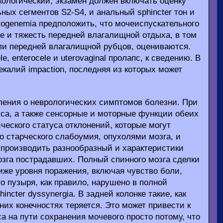
кологический, экзамен должен включать оценку
ьных сегментов S2-S4, и анальный sphincter тон и
trogenemia предположить, что мочеиспускательного
ие и тяжесть передней влагалищной отдыха, в том
или передней влагалищной рубцов, оцениваются.
, enterocele и uterovaginal пролапс, к сведению. В
екалий impaction, последняя из которых может
ления о неврологических симптомов болезни. При
уса, а также сенсорные и моторные функции обеих
еского статуса отклонений, которые могут
о старческого слабоумия, опухолями мозга, и
производить разнообразный и характеристики
озга пострадавших. Полный спинного мозга сделки
ниже уровня поражения, включая чувство боли,
о пузыря, как правило, нарушено в полной
incter dyssynergia. В задней колонке такие, как
них конечностях теряется. Это может привести к
а на пути сохранения мочевого просто потому, что