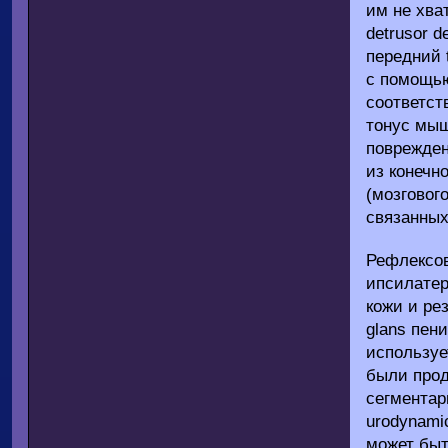
им не хва
detrusor 
передний t
с помощью
соответст
тонус мыш
поврежден
из конечн
(мозгового
связанных
Рефлексов
ипсилатер
кожи и ре
glans пени
используе
были прод
сегментар
urodynamic
может быть