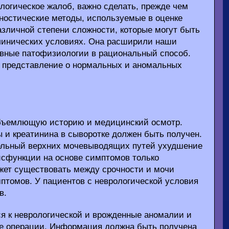
логическое жалоб, важно сделать, прежде чем
гностические методы, используемые в оценке
азличной степени сложности, которые могут быть
линических условиях. Она расширили наши
овные патофизиологии в рациональный способ.
е представление о нормальных и аномальных
объемлющую историю и медицинский осмотр.
 и креатинина в сыворотке должен быть получен.
тельный верхних мочевыводящих путей ухудшение
дисфункции на основе симптомов только
жет существовать между срочности и мочи
птомов. У пациентов с неврологической условия
в.
я к неврологической и врожденные аномалии и
е операции. Информация должна быть получена