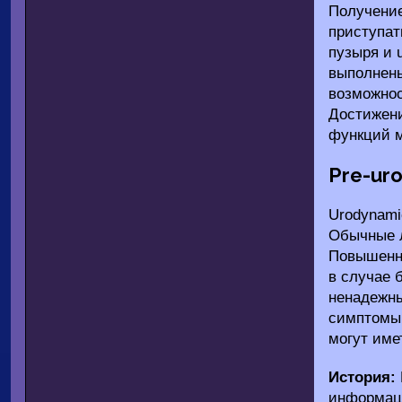
Получение
приступат
пузыря и 
выполнены
возможнос
Достижени
функций м
Pre-ur
Urodynami
Обычные л
Повышенны
в случае 
ненадежны
симптомы 
могут име
История:
информац