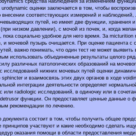
odynamics средства наблюдения за изменением функци
 urodynamic оценки заключается в том, чтобы воспрои
По внесении соответствующих измерений и наблюдений,
чевыводящих путей, но имеет две функции, хранения и
 (при низком давлении), с мочой из почек, и, когда жела
, пока социально удобное для него время. За micturition
в, и мочевой пузырь очищается. При оценке пациента с
утей, важно понимать, что один тест не может выявить 
ым использовать объединенные результаты целого ряда
 силу различных патологических образований на мочевог
c исследований нижних мочевых путей оценки динамич
о sphincter и взаимосвязь этих двух органов в ходе void
льной интеграции деятельности определяет нормально
c или radiologic исследований, в одиночку или в соче
detrusor функции. Он предоставляет ценные данные о ф
ым рекомендации по лечению.
о документа состоит в том, чтобы получить общее предс
 принципов участвуют и какие необходимо сделать ищу
цедур оказания помощи в области предоставления медиц