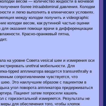
колодки весом — количество жидкости в мочевой
получения более intraabdominal давления. Колодки
ости и легко выполнять в клинических условиях.
еляция между колодки получить и videographic
ние колодки весом, как рутинной частью оценки
тся для оказания помощи врачи в дифференциации
влажности. Красно-оранжевый пятна,
дит.
ла на уровне Совета vesical шеи и измерения оси
нстрировать urethral мобильности. Для
а-tipped аппликатора вводится transurethrally в
еленным сопротивлением чувствуется, что
ря шею. Это наилучшим образом с пациентом в
тдыха угол поворота аппликатора придерживаться
ортира. Пациент затем попросили кашель
ол с горизонтальной измеряется. Результаты не
меры для обеспечения того, чтобы хлопок