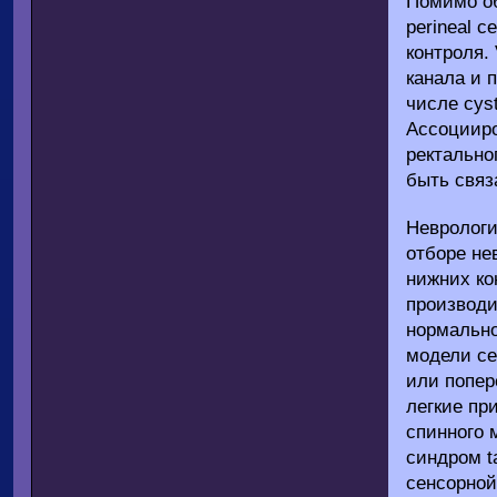
Помимо об
perineal 
контроля.
канала и 
числе cys
Ассоцииров
ректально
быть связ
Неврологи
отборе не
нижних ко
производи
нормально
модели се
или попер
легкие пр
спинного м
синдром t
сенсорной